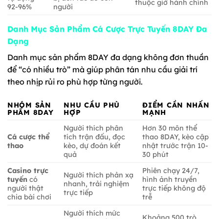
thuộc giờ hành chính
92-96%
người
Danh Mục Sản Phẩm Cá Cược Trực Tuyến 8DAY Đa
Dạng
Danh mục sản phẩm 8DAY đa dạng không đơn thuần
để “có nhiều trò” mà giúp phân tán nhu cầu giải trí
theo nhịp rủi ro phù hợp từng người.
NHÓM SẢN
NHU CẦU PHÙ
ĐIỂM CẦN NHẤN
PHẨM 8DAY
HỢP
MẠNH
Người thích phân
Hơn 30 môn thể
Cá cược thể
tích trận đấu, đọc
thao 8DAY, kèo cập
thao
kèo, dự đoán kết
nhật trước trận 10-
quả
30 phút
Casino trực
Phiên chạy 24/7,
Người thích phản xạ
tuyến
có
hình ảnh truyền
nhanh, trải nghiệm
người thật
trực tiếp không độ
trực tiếp
chia bài chơi
trễ
Người thích mức
Khoảng 500 trò