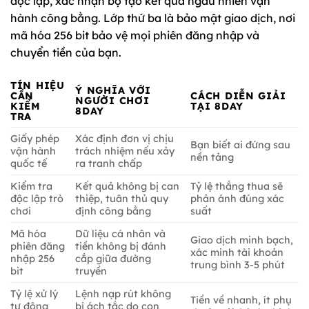
độc lập, xác nhận bộ tạo kết quả ngẫu nhiên vận
hành công bằng. Lớp thứ ba là bảo mật giao dịch, nơi
mã hóa 256 bit bảo vệ mọi phiên đăng nhập và
chuyển tiền của bạn.
TÍN HIỆU
Ý NGHĨA VỚI
CẦN
CÁCH DIỄN GIẢI
NGƯỜI CHƠI
KIỂM
TẠI 8DAY
8DAY
TRA
Giấy phép
Xác định đơn vị chịu
Bạn biết ai đứng sau
vận hành
trách nhiệm nếu xảy
nền tảng
quốc tế
ra tranh chấp
Kiểm tra
Kết quả không bị can
Tỷ lệ thắng thua sẽ
độc lập trò
thiệp, tuân thủ quy
phản ánh đúng xác
chơi
định công bằng
suất
Mã hóa
Dữ liệu cá nhân và
Giao dịch minh bạch,
phiên đăng
tiền không bị đánh
xác minh tài khoản
nhập 256
cắp giữa đường
trung bình 3-5 phút
bit
truyền
Tỷ lệ xử lý
Lệnh nạp rút không
Tiền về nhanh, ít phụ
tự động
bị ách tắc do con