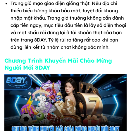
Trang giả mạo giao diện giống thật: Nếu địa chỉ
thiếu biểu tượng khóa bảo mật, tuyệt đối không
nhập mật khẩu. Trang giả thường không cần đánh
cắp tiền ngay, mục tiêu đầu tiên là lấy số điện thoại
và mật khẩu rồi dùng lại ở tài khoản thật của bạn
trên trang 8DAY. Tỷ lệ rủi ro tăng rất cao khi bạn
dùng liên kết từ nhóm chat không xác minh.
Chương Trình Khuyến Mãi Chào Mừng
Người Mới 8DAY