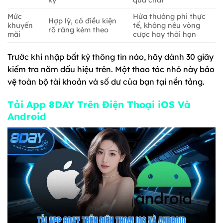
ký
qua chat
Mức
Hứa thưởng phi thực
Hợp lý, có điều kiện
khuyến
tế, không nêu vòng
rõ ràng kèm theo
mãi
cược hay thời hạn
Trước khi nhập bất kỳ thông tin nào, hãy dành 30 giây
kiểm tra năm dấu hiệu trên. Một thao tác nhỏ này bảo
vệ toàn bộ tài khoản và số dư của bạn tại nền tảng.
Tải App 8DAY Trên Điện Thoại iOS Và
Android