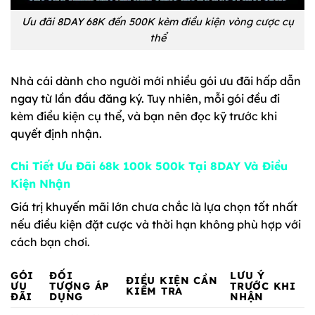
Ưu đãi 8DAY 68K đến 500K kèm điều kiện vòng cược cụ
thể
Nhà cái dành cho người mới nhiều gói ưu đãi hấp dẫn
ngay từ lần đầu đăng ký. Tuy nhiên, mỗi gói đều đi
kèm điều kiện cụ thể, và bạn nên đọc kỹ trước khi
quyết định nhận.
Chi Tiết Ưu Đãi 68k 100k 500k Tại 8DAY Và Điều
Kiện Nhận
Giá trị khuyến mãi lớn chưa chắc là lựa chọn tốt nhất
nếu điều kiện đặt cược và thời hạn không phù hợp với
cách bạn chơi.
GÓI
ĐỐI
LƯU Ý
ĐIỀU KIỆN CẦN
ƯU
TƯỢNG ÁP
TRƯỚC KHI
KIỂM TRA
ĐÃI
DỤNG
NHẬN