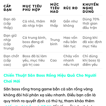
MỨC
KHUYẾN
CẤP
MỤC TIÊU
TIÊU
RỦI RO
NGHỊ
ĐẠN
PHÙ HỢP
HAO
DÙNG
Đạn dò
Dùng 70%
Cá nhỏ, thăm
Rất
Gần như
(cấp
thời gian
dò nhịp trận
thấp
không
thấp)
đầu trận
Đạn giữ
Cá trung bình,
Hao vốn
Dùng khi
nhịp
Trung
boss đang di
nếu bắn
đã xác định
(cấp
bình
chuyển
liên tục
mục tiêu
trung)
Đạn chốt
Boss đã bị làm
Cháy vốn
Chỉ dùng
(cấp
yếu, mục tiêu
Cao
nhanh
khi boss lộ
cao)
giá trị cao
nếu trượt
điểm yếu
Chiến Thuật Săn Boss Rồng Hiệu Quả Cho Người
Chơi Mới
Săn boss rồng trong game bắn cá săn rồng vàng
không đòi hỏi phản xạ siêu nhanh. Điều bạn cần là
quy trình ra quyết định có thứ tự, tham khảo thêm