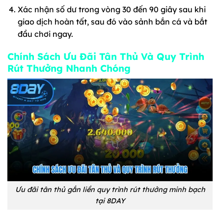
Xác nhận số dư trong vòng 30 đến 90 giây sau khi
giao dịch hoàn tất, sau đó vào sảnh bắn cá và bắt
đầu chơi ngay.
Chính Sách Ưu Đãi Tân Thủ Và Quy Trình
Rút Thưởng Nhanh Chóng
Ưu đãi tân thủ gắn liền quy trình rút thưởng minh bạch
tại 8DAY