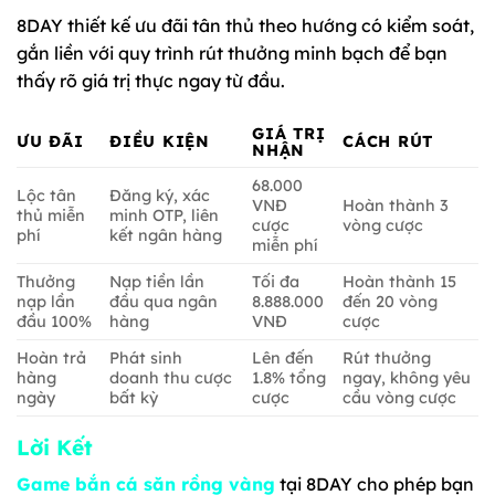
8DAY thiết kế ưu đãi tân thủ theo hướng có kiểm soát,
gắn liền với quy trình rút thưởng minh bạch để bạn
thấy rõ giá trị thực ngay từ đầu.
GIÁ TRỊ
ƯU ĐÃI
ĐIỀU KIỆN
CÁCH RÚT
NHẬN
68.000
Lộc tân
Đăng ký, xác
VNĐ
Hoàn thành 3
thủ miễn
minh OTP, liên
cược
vòng cược
phí
kết ngân hàng
miễn phí
Thưởng
Nạp tiền lần
Tối đa
Hoàn thành 15
nạp lần
đầu qua ngân
8.888.000
đến 20 vòng
đầu 100%
hàng
VNĐ
cược
Hoàn trả
Phát sinh
Lên đến
Rút thưởng
hàng
doanh thu cược
1.8% tổng
ngay, không yêu
ngày
bất kỳ
cược
cầu vòng cược
Lời Kết
Game bắn cá săn rồng vàng
tại 8DAY cho phép bạn