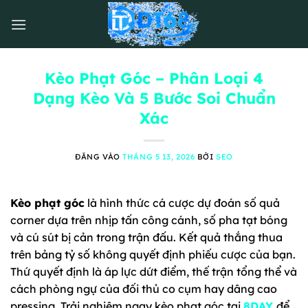
Bỏ
qua
nội
dung
Kèo Phạt Góc – Phân Loại 4
Dạng Kèo Và 5 Bước Soi Chuẩn
Xác
ĐĂNG VÀO
THÁNG 5 13, 2026
BỞI
SEO
Kèo phạt góc
là hình thức cá cược dự đoán số quả
corner dựa trên nhịp tấn công cánh, số pha tạt bóng
và cú sút bị cản trong trận đấu. Kết quả thắng thua
trên bảng tỷ số không quyết định phiếu cược của bạn.
Thứ quyết định là áp lực dứt điểm, thế trận tổng thể và
cách phòng ngự của đối thủ co cụm hay dâng cao
pressing. Trải nghiệm ngay kèo phạt góc tại
8DAY
để