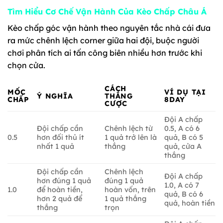
Tìm Hiểu Cơ Chế Vận Hành Của Kèo Chấp Châu Á
Kèo chấp góc vận hành theo nguyên tắc nhà cái đưa
ra mức chênh lệch corner giữa hai đội, buộc người
chơi phân tích ai tấn công biên nhiều hơn trước khi
chọn cửa.
CÁCH
MỐC
VÍ DỤ TẠI
Ý NGHĨA
THẮNG
CHẤP
8DAY
CƯỢC
Đội A chấp
Đội chấp cần
Chênh lệch từ
0.5, A có 6
0.5
hơn đối thủ ít
1 quả trở lên là
quả, B có 5
nhất 1 quả
thắng
quả, cửa A
thắng
Đội chấp cần
Chênh lệch
Đội A chấp
hơn đúng 1 quả
đúng 1 quả
1.0, A có 7
1.0
để hoàn tiền,
hoàn vốn, trên
quả, B có 6
hơn 2 quả để
1 quả thắng
quả, hoàn tiền
thắng
trọn