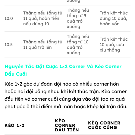
xuống
Thắng nếu
Thắng nếu tổng từ
Trận kết thúc
tổng từ 9
10.0
11 quả, hoàn tiền
đúng 10 quả,
quả trở
nếu đúng 10
hoàn vốn
xuống
Thắng nếu
Trận kết thúc
Thắng nếu tổng từ
tổng từ 10
10.5
10 quả, cửa
11 quả trở lên
quả trở
xỉu thắng
xuống
Nguyên Tắc Đặt Cược 1×2 Corner Và Kèo Corner
Đầu Cuối
Kèo 1×2 góc dự đoán đội nào có nhiều corner hơn
hoặc hai đội bằng nhau khi kết thúc trận. Kèo corner
đầu tiên và corner cuối cùng dựa vào đội tạo ra quả
phạt góc ở thời điểm mở màn hoặc khép lại trận đấu.
KÈO
KÈO CORNER
KÈO 1×2
CORNER
CUỐI CÙNG
ĐẦU TIÊN