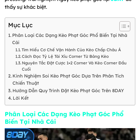
thấy sự khác biệt.
Mục Lục
Phân Loại Các Dạng Kèo Phạt Góc Phổ Biến Tại Nhà
Cái
Tìm Hiểu Cơ Chế Vận Hành Của Kèo Chấp Châu Á
Cách Đọc Tỷ Lệ Tài Xỉu Corner Từ Bảng Kèo
Nguyên Tắc Đặt Cược 1×2 Corner Và Kèo Corner Đầu
Cuối
Kinh Nghiệm Soi Kèo Phạt Góc Dựa Trên Phân Tích
Chiến Thuật
Hướng Dẫn Quy Trình Đặt Kèo Phạt Góc Trên 8DAY
Lời Kết
Phân Loại Các Dạng Kèo Phạt Góc Phổ
Biến Tại Nhà Cái