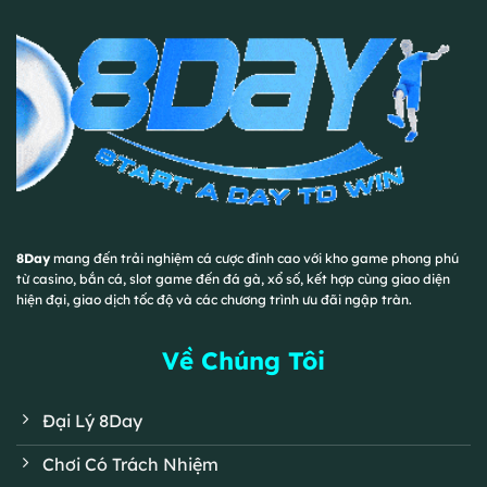
8Day
mang đến trải nghiệm cá cược đỉnh cao với kho game phong phú
từ casino, bắn cá, slot game đến đá gà, xổ số, kết hợp cùng giao diện
hiện đại, giao dịch tốc độ và các chương trình ưu đãi ngập tràn.
Về Chúng Tôi
Đại Lý 8Day
Chơi Có Trách Nhiệm