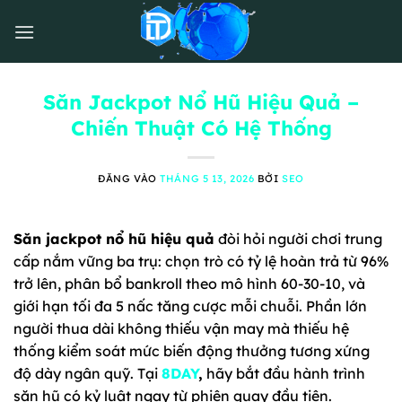
Bỏ
qua
nội
dung
Săn Jackpot Nổ Hũ Hiệu Quả –
Chiến Thuật Có Hệ Thống
ĐĂNG VÀO
THÁNG 5 13, 2026
BỞI
SEO
Săn jackpot nổ hũ hiệu quả
đòi hỏi người chơi trung
cấp nắm vững ba trụ: chọn trò có tỷ lệ hoàn trả từ 96%
trở lên, phân bổ bankroll theo mô hình 60-30-10, và
giới hạn tối đa 5 nấc tăng cược mỗi chuỗi. Phần lớn
người thua dài không thiếu vận may mà thiếu hệ
thống kiểm soát mức biến động thưởng tương xứng
độ dày ngân quỹ. Tại
8DAY
,
hãy bắt đầu hành trình
săn hũ có kỷ luật ngay từ phiên quay đầu tiên.