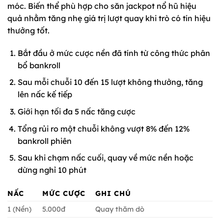
móc. Biến thể phù hợp cho săn jackpot nổ hũ hiệu
quả nhằm tăng nhẹ giá trị lượt quay khi trò có tín hiệu
thưởng tốt.
Bắt đầu ở mức cược nền đã tính từ công thức phân
bổ bankroll
Sau mỗi chuỗi 10 đến 15 lượt không thưởng, tăng
lên nấc kế tiếp
Giới hạn tối đa 5 nấc tăng cược
Tổng rủi ro một chuỗi không vượt 8% đến 12%
bankroll phiên
Sau khi chạm nấc cuối, quay về mức nền hoặc
dừng nghỉ 10 phút
NẤC
MỨC CƯỢC
GHI CHÚ
1 (Nền)
5.000đ
Quay thăm dò