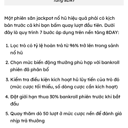
tảng 8DAY
Một phiên săn jackpot nổ hũ hiệu quả phải có kịch
bản trước cả khi bạn bấm quay lượt đầu tiên. Dưới
đây là quy trình 7 bước áp dụng trên nền tảng 8DAY:
Lọc trò có tỷ lệ hoàn trả từ 96% trở lên trong sảnh
nổ hũ
Chọn mức biến động thưởng phù hợp với bankroll
phiên đã phân bổ
Kiểm tra điều kiện kích hoạt hũ lũy tiến của trò đó
(mức cược tối thiểu, số dòng cược cần kích hoạt)
Đặt giới hạn thua 30% bankroll phiên trước khi bắt
đầu
Quay thăm dò 50 lượt ở mức cược nền để đánh giá
nhịp trả thưởng