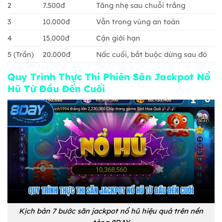
2
7.500đ
Tăng nhẹ sau chuỗi trắng
3
10.000đ
Vẫn trong vùng an toàn
4
15.000đ
Cận giới hạn
5 (Trần)
20.000đ
Nấc cuối, bắt buộc dừng sau đó
Quy Trình Thực Thi Phiên Săn Jackpot Nổ
Hũ Từ Đầu Đến Cuối
Kịch bản 7 bước săn jackpot nổ hũ hiệu quả trên nền