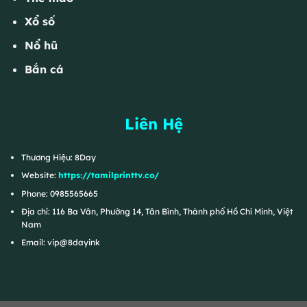
Xổ số
Nổ hũ
Bắn cá
Liên Hệ
Thương Hiệu: 8Day
Website:
https://tamilprinttv.co/
Phone: 0985565665
Địa chỉ: 116 Ba Vân, Phường 14, Tân Bình, Thành phố Hồ Chí Minh, Việt
Nam
Email: vip@8dayink