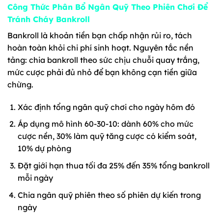
Công Thức Phân Bổ Ngân Quỹ Theo Phiên Chơi Để
Tránh Cháy Bankroll
Bankroll là khoản tiền bạn chấp nhận rủi ro, tách
hoàn toàn khỏi chi phí sinh hoạt. Nguyên tắc nền
tảng: chia bankroll theo sức chịu chuỗi quay trắng,
mức cược phải đủ nhỏ để bạn không cạn tiền giữa
chừng.
Xác định tổng ngân quỹ chơi cho ngày hôm đó
Áp dụng mô hình 60-30-10: dành 60% cho mức
cược nền, 30% làm quỹ tăng cược có kiểm soát,
10% dự phòng
Đặt giới hạn thua tối đa 25% đến 35% tổng bankroll
mỗi ngày
Chia ngân quỹ phiên theo số phiên dự kiến trong
ngày