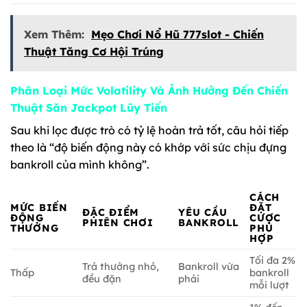
Xem Thêm:
Mẹo Chơi Nổ Hũ 777slot - Chiến
Thuật Tăng Cơ Hội Trúng
Phân Loại Mức Volatility Và Ảnh Hưởng Đến Chiến
Thuật Săn Jackpot Lũy Tiến
Sau khi lọc được trò có tỷ lệ hoàn trả tốt, câu hỏi tiếp
theo là “độ biến động này có khớp với sức chịu đựng
bankroll của mình không”.
CÁCH
MỨC BIẾN
ĐẶT
ĐẶC ĐIỂM
YÊU CẦU
ĐỘNG
CƯỢC
PHIÊN CHƠI
BANKROLL
THƯỞNG
PHÙ
HỢP
Tối đa 2%
Trả thưởng nhỏ,
Bankroll vừa
Thấp
bankroll
đều đặn
phải
mỗi lượt