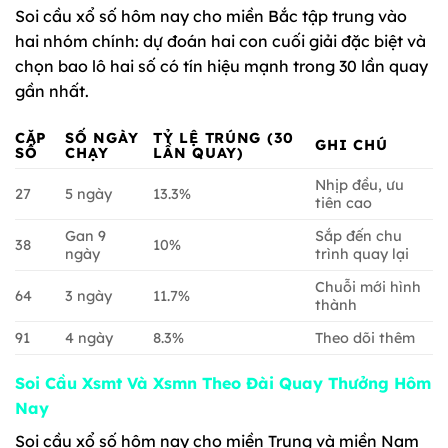
Soi cầu xổ số hôm nay cho miền Bắc tập trung vào
hai nhóm chính: dự đoán hai con cuối giải đặc biệt và
chọn bao lô hai số có tín hiệu mạnh trong 30 lần quay
gần nhất.
CẶP
SỐ NGÀY
TỶ LỆ TRÚNG (30
GHI CHÚ
SỐ
CHẠY
LẦN QUAY)
Nhịp đều, ưu
27
5 ngày
13.3%
tiên cao
Gan 9
Sắp đến chu
38
10%
ngày
trình quay lại
Chuỗi mới hình
64
3 ngày
11.7%
thành
91
4 ngày
8.3%
Theo dõi thêm
Soi Cầu Xsmt Và Xsmn Theo Đài Quay Thưởng Hôm
Nay
Soi cầu xổ số hôm nay cho miền Trung và miền Nam