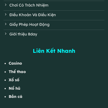
Chơi Có Trách Nhiệm
Điều Khoản Và Điều Kiện
Giấy Phép Hoạt Động
Giới thiệu 8day
Liên Kết Nhanh
Casino
Thể thao
Xổ số
Nổ hũ
Bắn cá