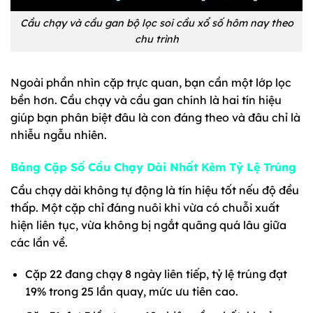
Cầu chạy và cầu gan bộ lọc soi cầu xổ số hôm nay theo
chu trình
Ngoài phần nhìn cặp trực quan, bạn cần một lớp lọc
bền hơn. Cầu chạy và cầu gan chính là hai tín hiệu
giúp bạn phân biệt đâu là con đáng theo và đâu chỉ là
nhiễu ngẫu nhiên.
Bảng Cặp Số Cầu Chạy Dài Nhất Kèm Tỷ Lệ Trúng
Cầu chạy dài không tự động là tín hiệu tốt nếu độ đều
thấp. Một cặp chỉ đáng nuôi khi vừa có chuỗi xuất
hiện liên tục, vừa không bị ngắt quãng quá lâu giữa
các lần về.
Cặp 22 đang chạy 8 ngày liên tiếp, tỷ lệ trúng đạt
19% trong 25 lần quay, mức ưu tiên cao.