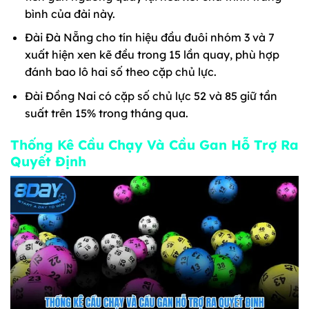
bình của đài này.
Đài Đà Nẵng cho tín hiệu đầu đuôi nhóm 3 và 7
xuất hiện xen kẽ đều trong 15 lần quay, phù hợp
đánh bao lô hai số theo cặp chủ lực.
Đài Đồng Nai có cặp số chủ lực 52 và 85 giữ tần
suất trên 15% trong tháng qua.
Thống Kê Cầu Chạy Và Cầu Gan Hỗ Trợ Ra
Quyết Định