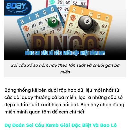
Soi cầu xổ số hôm nay theo tần suất và chuỗi gan ba
miền
Bảng thống kê bên dưới tập hợp dữ liệu mới nhất từ
các đài quay thưởng cả ba miền, lọc ra những cặp số
đẹp có tần suất xuất hiện nổi bật. Bạn hãy chọn đúng
miền mình quan tâm để xem chi tiết.
Dự Đoán Soi Cầu Xsmb Giải Đặc Biệt Và Bao Lô