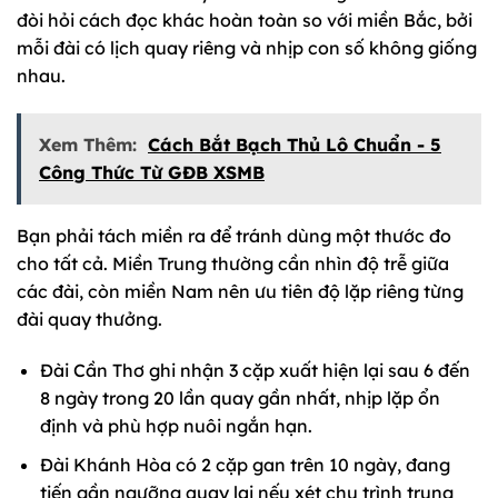
đòi hỏi cách đọc khác hoàn toàn so với miền Bắc, bởi
mỗi đài có lịch quay riêng và nhịp con số không giống
nhau.
Xem Thêm:
Cách Bắt Bạch Thủ Lô Chuẩn - 5
Công Thức Từ GĐB XSMB
Bạn phải tách miền ra để tránh dùng một thước đo
cho tất cả. Miền Trung thường cần nhìn độ trễ giữa
các đài, còn miền Nam nên ưu tiên độ lặp riêng từng
đài quay thưởng.
Đài Cần Thơ ghi nhận 3 cặp xuất hiện lại sau 6 đến
8 ngày trong 20 lần quay gần nhất, nhịp lặp ổn
định và phù hợp nuôi ngắn hạn.
Đài Khánh Hòa có 2 cặp gan trên 10 ngày, đang
tiến gần ngưỡng quay lại nếu xét chu trình trung