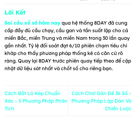
Lời Kết
Soi cầu xổ số hôm nay
qua hệ thống 8DAY đã cung
cấp đầy đủ cầu chạy, cầu gan và tần suất lặp cho cả
miền Bắc, miền Trung và miền Nam trong 30 lần quay
gần nhất. Tỷ lệ đối soát đạt 6/10 phiên chạm tiêu chí
khớp cho thấy phương pháp thống kê có căn cứ rõ
ràng. Quay lại 8DAY trước phiên quay tiếp theo để cập
nhật dữ liệu sát nhất và chốt số cho riêng bạn.
Cách Bắt Lô Kép Chuẩn
Cách Chơi Dàn Đề 36 Số –
Xác – 5 Phương Pháp Phân
Phương Pháp Lập Dàn Và
Tích
Chiến Lược