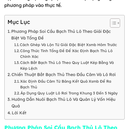
phương pháp vào thực tế.
Mục Lục
Phương Pháp Soi Cầu Bạch Thủ Lô Theo Giải Đặc
Biệt Và Tổng Đề
Cách Ghép Và Lộn Từ Giải Đặc Biệt Xsmb Hôm Trước
Công Thức Tính Tổng Đề Để Xác Định Bạch Thủ Lô
Chính Xác
Cách Bắt Bạch Thủ Lô Theo Quy Luật Kép Bằng Và
Kép Lệch
Chiến Thuật Bắt Bạch Thủ Theo Đầu Câm Và Lô Rơi
Xác Định Đầu Câm Từ Bảng Kết Quả Xsmb Để Ra
Bạch Thủ
Áp Dụng Quy Luật Lô Rơi Trong Khung 3 Đến 5 Ngày
Hướng Dẫn Nuôi Bạch Thủ Lô Và Quản Lý Vốn Hiệu
Quả
Lời Kết
Phương Pháp Soi Cầu Bạch Thủ Lô Theo