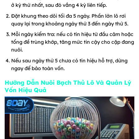
ở kỳ thứ nhất, sau đó vắng 4 kỳ liên tiếp.
Đặt khung theo dõi tối đa 5 ngày. Phần lớn lô rơi
quay lại trong khoảng ngày thứ 3 đến ngày thứ 5.
Mỗi ngày kiểm tra: nếu có tín hiệu từ đầu câm hoặc
tổng đề trùng khớp, tăng mức tin cậy cho cặp đang
nuôi.
Nếu sau ngày thứ 5 chưa có tín hiệu hỗ trợ, dừng
ngay để bảo toàn vốn.
Hướng Dẫn Nuôi Bạch Thủ Lô Và Quản Lý
Vốn Hiệu Quả