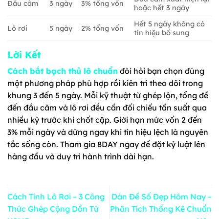
Đầu câm
3 ngày
3% tổng vốn
hoặc hết 3 ngày
Hết 5 ngày không có
Lô rơi
5 ngày
2% tổng vốn
tín hiệu bổ sung
Lời Kết
Cách bắt bạch thủ lô chuẩn
đòi hỏi bạn chọn đúng
một phương pháp phù hợp rồi kiên trì theo dõi trong
khung 3 đến 5 ngày. Mỗi kỹ thuật từ ghép lộn, tổng đề
đến đầu câm và lô rơi đều cần đối chiếu tần suất qua
nhiều kỳ trước khi chốt cặp. Giới hạn mức vốn 2 đến
3% mỗi ngày và dừng ngay khi tín hiệu lệch là nguyên
tắc sống còn. Tham gia 8DAY ngay để đặt kỷ luật lên
hàng đầu và duy trì hành trình dài hạn.
Cách Tính Lô Rơi – 3 Công
Dàn Đề Số Đẹp Hôm Nay –
Thức Ghép Cộng Dồn Từ
Phân Tích Thống Kê Chuẩn