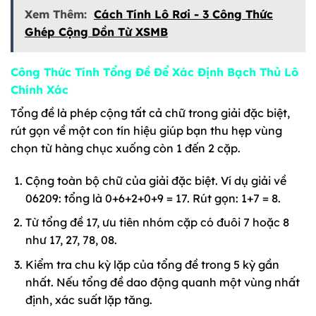
Xem Thêm:
Cách Tính Lô Rơi - 3 Công Thức
Ghép Cộng Dồn Từ XSMB
Công Thức Tính Tổng Đề Để Xác Định Bạch Thủ Lô
Chính Xác
Tổng đề là phép cộng tất cả chữ trong giải đặc biệt,
rút gọn về một con tín hiệu giúp bạn thu hẹp vùng
chọn từ hàng chục xuống còn 1 đến 2 cặp.
Cộng toàn bộ chữ của giải đặc biệt. Ví dụ giải về
06209: tổng là 0+6+2+0+9 = 17. Rút gọn: 1+7 = 8.
Từ tổng đề 17, ưu tiên nhóm cặp có đuôi 7 hoặc 8
như 17, 27, 78, 08.
Kiểm tra chu kỳ lặp của tổng đề trong 5 kỳ gần
nhất. Nếu tổng đề dao động quanh một vùng nhất
định, xác suất lặp tăng.