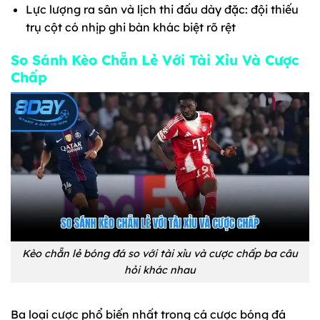
Lực lượng ra sân và lịch thi đấu dày đặc: đội thiếu
trụ cột có nhịp ghi bàn khác biệt rõ rệt
So Sánh Kèo Chẵn Lẻ Với Tài Xỉu Và Cược
Chấp
Kèo chẵn lẻ bóng đá so với tài xỉu và cược chấp ba câu
hỏi khác nhau
Ba loại cược phổ biến nhất trong cá cược bóng đá