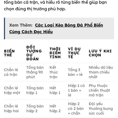
tổng bàn cả trận, và hiểu rõ từng biến thể giúp bạn
chọn đúng thị trường phù hợp.
Xem Thêm:
Các Loại Kèo Bóng Đá Phổ Biến
Cùng Cách Đọc Hiểu
ĐỐI
THỜI
VÍ DỤ
BIẾN
TƯỢNG
LƯU Ý KHI
ĐIỂM
THỰC
THỂ
DỰ
CHỌN
TÍNH
TẾ
ĐOÁN
Tổng bàn
Kết
Nhiều dữ liệu
Chẵn lẻ
Tổng 3
thắng 90
thúc
tham chiếu
cả trận
bàn = lẻ
phút
trận
nhất
Hiệp 1 có
Phụ thuộc
Chẵn lẻ
Tổng bàn
Hết
1 bàn =
chiến thuật
hiệp một
hiệp 1
hiệp 1
lẻ
mở trận
Hiệp 2
Đội yếu
Chẵn lẻ
Tổng bàn
Hết
có 2 bàn
thường bung
hiệp hai
hiệp 2
hiệp 2
= chẵn
sức cuối