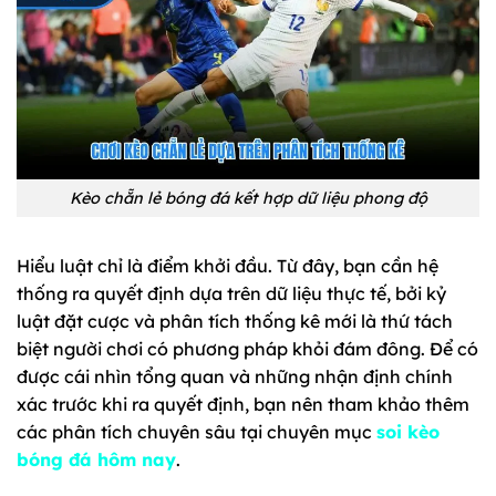
Kèo chẵn lẻ bóng đá kết hợp dữ liệu phong độ
Hiểu luật chỉ là điểm khởi đầu. Từ đây, bạn cần hệ
thống ra quyết định dựa trên dữ liệu thực tế, bởi kỷ
luật đặt cược và phân tích thống kê mới là thứ tách
biệt người chơi có phương pháp khỏi đám đông. Để có
được cái nhìn tổng quan và những nhận định chính
xác trước khi ra quyết định, bạn nên tham khảo thêm
các phân tích chuyên sâu tại chuyên mục
soi kèo
bóng đá hôm nay
.