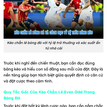
Kèo chẵn lẻ bóng đá với tỷ lệ trả thưởng và xác suất ẩn
từ nhà cái
Trước khi nghĩ đến chiến thuật, bạn cần đọc đúng
bảng kèo và hiểu con số đằng sau mỗi cửa đặt. Đây là
nền tảng giúp bạn tách biệt giữa quyết định có căn cứ
và đặt cược theo cảm tính.
Quy Tắc Gốc Của Kèo Chẵn Lẻ Even Odd Trong
Bóng Đá
Trước khi đặt bất kỳ lệnh cược nào, bạn cần nắm chắc