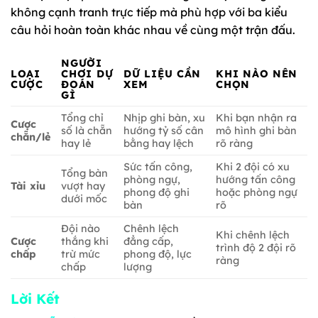
không cạnh tranh trực tiếp mà phù hợp với ba kiểu
câu hỏi hoàn toàn khác nhau về cùng một trận đấu.
NGƯỜI
LOẠI
CHƠI DỰ
DỮ LIỆU CẦN
KHI NÀO NÊN
CƯỢC
ĐOÁN
XEM
CHỌN
GÌ
Tổng chỉ
Nhịp ghi bàn, xu
Khi bạn nhận ra
Cược
số là chẵn
hướng tỷ số cân
mô hình ghi bàn
chẵn/lẻ
hay lẻ
bằng hay lệch
rõ ràng
Sức tấn công,
Khi 2 đội có xu
Tổng bàn
phòng ngự,
hướng tấn công
Tài xỉu
vượt hay
phong độ ghi
hoặc phòng ngự
dưới mốc
bàn
rõ
Đội nào
Chênh lệch
Khi chênh lệch
Cược
thắng khi
đẳng cấp,
trình độ 2 đội rõ
chấp
trừ mức
phong độ, lực
ràng
chấp
lượng
Lời Kết