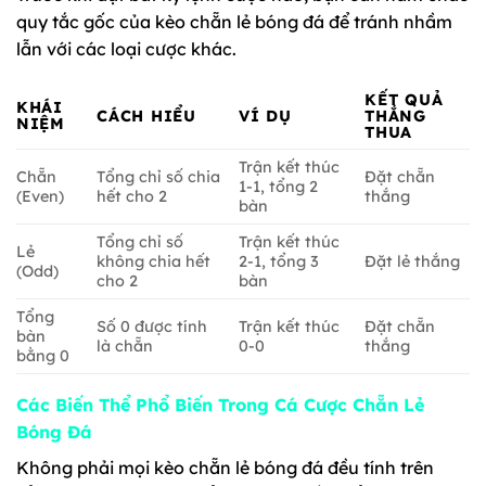
quy tắc gốc của kèo chẵn lẻ bóng đá để tránh nhầm
lẫn với các loại cược khác.
KẾT QUẢ
KHÁI
CÁCH HIỂU
VÍ DỤ
THẮNG
NIỆM
THUA
Trận kết thúc
Chẵn
Tổng chỉ số chia
Đặt chẵn
1-1, tổng 2
(Even)
hết cho 2
thắng
bàn
Tổng chỉ số
Trận kết thúc
Lẻ
không chia hết
2-1, tổng 3
Đặt lẻ thắng
(Odd)
cho 2
bàn
Tổng
Số 0 được tính
Trận kết thúc
Đặt chẵn
bàn
là chẵn
0-0
thắng
bằng 0
Các Biến Thể Phổ Biến Trong Cá Cược Chẵn Lẻ
Bóng Đá
Không phải mọi kèo chẵn lẻ bóng đá đều tính trên