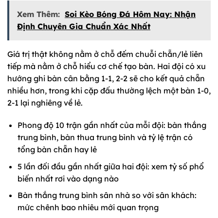
Xem Thêm:
Soi Kèo Bóng Đá Hôm Nay: Nhận
Định Chuyên Gia Chuẩn Xác Nhất
Giá trị thật không nằm ở chỗ đếm chuỗi chẵn/lẻ liên
tiếp mà nằm ở chỗ hiểu cơ chế tạo bàn. Hai đội có xu
hướng ghi bàn cân bằng 1-1, 2-2 sẽ cho kết quả chẵn
nhiều hơn, trong khi cặp đấu thường lệch một bàn 1-0,
2-1 lại nghiêng về lẻ.
Phong độ 10 trận gần nhất của mỗi đội: bàn thắng
trung bình, bàn thua trung bình và tỷ lệ trận có
tổng bàn chẵn hay lẻ
5 lần đối đầu gần nhất giữa hai đội: xem tỷ số phổ
biến nhất rơi vào dạng nào
Bàn thắng trung bình sân nhà so với sân khách:
mức chênh bao nhiêu mới quan trọng